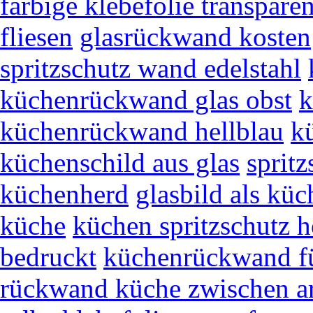
farbige klebefolie transparen
fliesen
glasrückwand kosten
spritzschutz wand edelstahl
küchenrückwand glas obst
k
küchenrückwand hellblau
k
küchenschild aus glas
spritz
küchenherd
glasbild als kü
küche
küchen spritzschutz h
bedruckt
küchenrückwand fü
rückwand küche zwischen ar