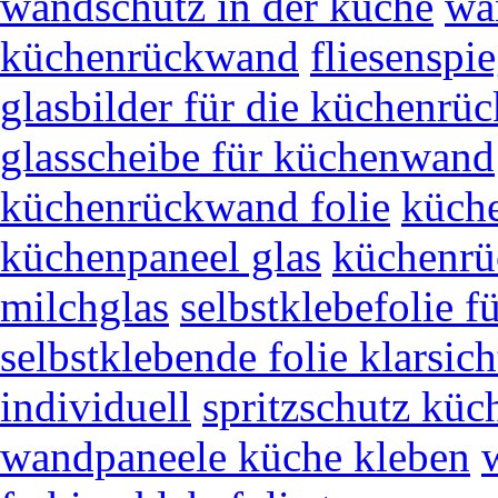
wandschutz in der küche
wa
küchenrückwand
fliesenspi
glasbilder für die küchenr
glasscheibe für küchenwand
küchenrückwand folie
küch
küchenpaneel glas
küchenrü
milchglas
selbstklebefolie fü
selbstklebende folie klarsich
individuell
spritzschutz küch
wandpaneele küche kleben