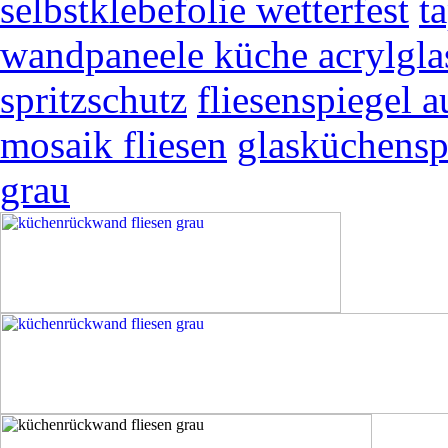
selbstklebefolie wetterfest
t
wandpaneele küche acrylgla
spritzschutz
fliesenspiegel a
mosaik fliesen
glasküchensp
grau