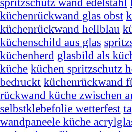
spritzschutz wand edelstahl
küchenrückwand glas obst
k
küchenrückwand hellblau
k
küchenschild aus glas
spritz
küchenherd
glasbild als kü
küche
küchen spritzschutz h
bedruckt
küchenrückwand fü
rückwand küche zwischen ar
selbstklebefolie wetterfest
t
wandpaneele küche acrylgla