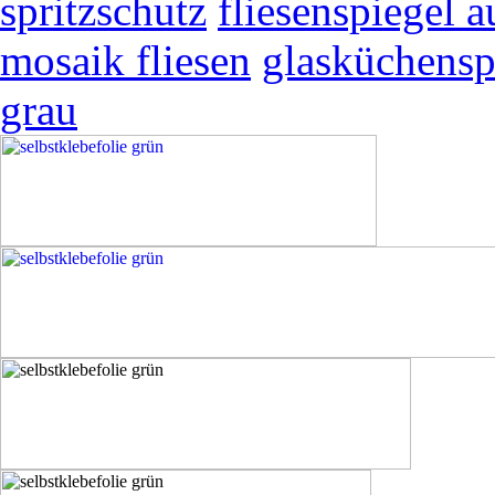
spritzschutz
fliesenspiegel a
mosaik fliesen
glasküchensp
grau