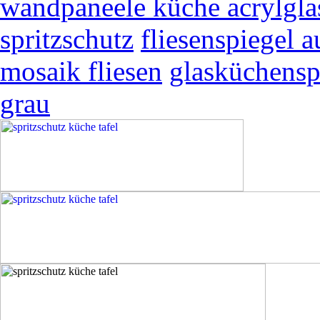
wandpaneele küche acrylgla
spritzschutz
fliesenspiegel a
mosaik fliesen
glasküchensp
grau