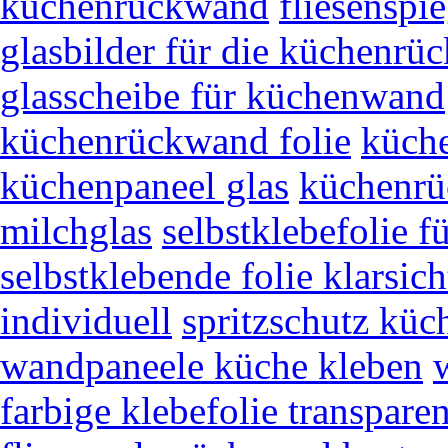
küchenrückwand
fliesenspi
glasbilder für die küchenr
glasscheibe für küchenwand
küchenrückwand folie
küch
küchenpaneel glas
küchenrü
milchglas
selbstklebefolie fü
selbstklebende folie klarsich
individuell
spritzschutz küch
wandpaneele küche kleben
farbige klebefolie transparen