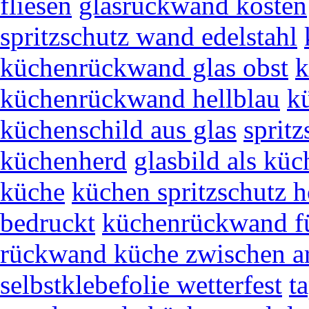
fliesen
glasrückwand kosten
spritzschutz wand edelstahl
küchenrückwand glas obst
k
küchenrückwand hellblau
k
küchenschild aus glas
spritz
küchenherd
glasbild als kü
küche
küchen spritzschutz h
bedruckt
küchenrückwand fü
rückwand küche zwischen ar
selbstklebefolie wetterfest
t