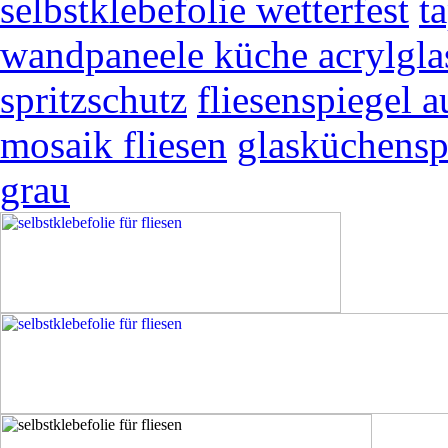
selbstklebefolie wetterfest
t
wandpaneele küche acrylgla
spritzschutz
fliesenspiegel a
mosaik fliesen
glasküchensp
grau