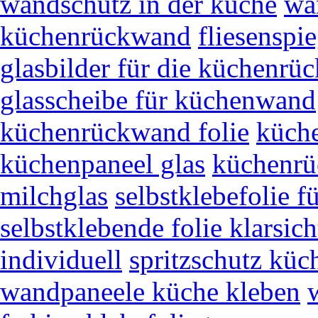
wandschutz in der küche
wa
küchenrückwand
fliesenspi
glasbilder für die küchenr
glasscheibe für küchenwand
küchenrückwand folie
küch
küchenpaneel glas
küchenrü
milchglas
selbstklebefolie fü
selbstklebende folie klarsich
individuell
spritzschutz küch
wandpaneele küche kleben