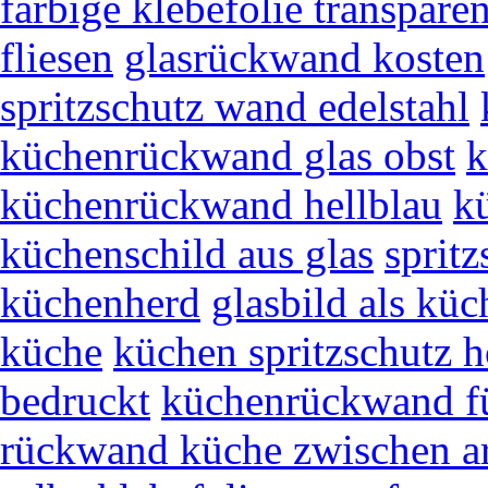
farbige klebefolie transparen
fliesen
glasrückwand kosten
spritzschutz wand edelstahl
küchenrückwand glas obst
k
küchenrückwand hellblau
k
küchenschild aus glas
spritz
küchenherd
glasbild als kü
küche
küchen spritzschutz h
bedruckt
küchenrückwand fü
rückwand küche zwischen ar