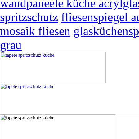
wandpaneele küche acrylgla
spritzschutz
fliesenspiegel a
mosaik fliesen
glasküchensp
grau