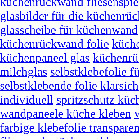
küchenrückwand
fliesenspi
glasbilder für die küchenr
glasscheibe für küchenwand
küchenrückwand folie
küch
küchenpaneel glas
küchenrü
milchglas
selbstklebefolie fü
selbstklebende folie klarsich
individuell
spritzschutz küch
wandpaneele küche kleben
farbige klebefolie transparen