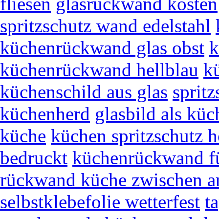
fliesen
glasrückwand kosten
spritzschutz wand edelstahl
küchenrückwand glas obst
k
küchenrückwand hellblau
k
küchenschild aus glas
spritz
küchenherd
glasbild als kü
küche
küchen spritzschutz h
bedruckt
küchenrückwand fü
rückwand küche zwischen ar
selbstklebefolie wetterfest
t